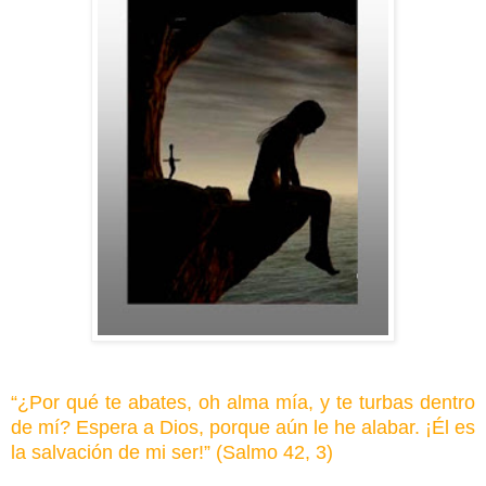
“¿Por qué te abates, oh alma mía, y te turbas dentro
de mí? Espera a Dios, porque aún le he alabar. ¡Él es
la salvación de mi ser!” (Salmo 42, 3)