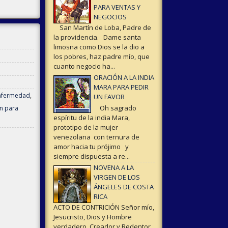
PARA VENTAS Y
NEGOCIOS
San Martín de Loba, Padre de
la providencia. Dame santa
limosna como Dios se la dio a
los pobres, haz padre mío, que
cuanto negocio ha...
ORACIÓN A LA INDIA
MARA PARA PEDIR
Enfermedad
,
UN FAVOR
Oh sagrado
n para
espíritu de la india Mara,
prototipo de la mujer
venezolana con ternura de
amor hacia tu prójimo y
siempre dispuesta a re...
NOVENA A LA
VIRGEN DE LOS
ÁNGELES DE COSTA
RICA
ACTO DE CONTRICIÓN Señor mío,
Jesucristo, Dios y Hombre
verdadero, Creador y Redentor