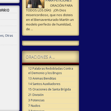
PARA PETICIONES
ORACIÓN PARA
TODOS LOS DÍAS ¡Oh Dios
NARIO
misericordioso, que nos disteis
en el Bienaventurado Martín un
modelo perfecto de humildad,
de ...
nes
,
Otras
ORACIONES A ...
12 Palabras Redobladas Contra
el Demonio y los Brujos
13 Animas Benditas
14 Santos Auxiliadores
15 Oraciones de Santa Brígida
21 División
3 Potencias
7 Nudos