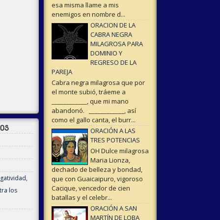
esa misma llame a mis
enemigos en nombre d...
ORACION DE LA
CABRA NEGRA
MILAGROSA PARA
DOMINIO Y
REGRESO DE LA
PAREJA
Cabra negra milagrosa que por
el monte subió, tráeme a
____________, que mi mano
abandonó. ____________, así
como el gallo canta, el burr...
DOS
ORACIÓN A LAS
TRES POTENCIAS
OH Dulce milagrosa
Maria Lionza,
dechado de belleza y bondad,
gatividad
,
que con Guaicaipuro, vigoroso
Cacique, vencedor de cien
ra los
batallas y el celebr...
ORACIÓN A SAN
MARTÍN DE LOBA