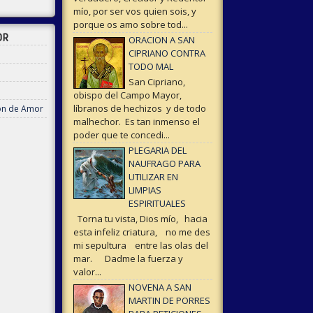
mío, por ser vos quien sois, y
porque os amo sobre tod...
OR
ORACION A SAN
CIPRIANO CONTRA
TODO MAL
San Cipriano,
obispo del Campo Mayor,
líbranos de hechizos y de todo
ón de Amor
malhechor. Es tan inmenso el
poder que te concedi...
PLEGARIA DEL
NAUFRAGO PARA
UTILIZAR EN
LIMPIAS
ESPIRITUALES
Torna tu vista, Dios mío, hacia
esta infeliz criatura, no me des
mi sepultura entre las olas del
mar. Dadme la fuerza y
valor...
NOVENA A SAN
MARTIN DE PORRES