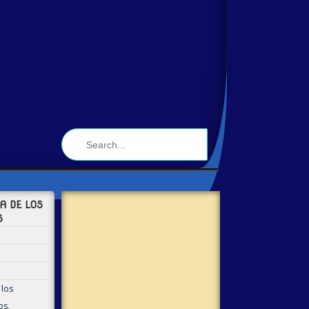
A DE LOS
S
 los
os
,