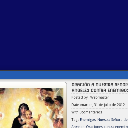
ORACIÓN A NUESTRA SENOR
ANGELES CONTRA ENEMIGO
Posted by : Webmaster
Date :martes, 31 de julio de 2012
With
0comentarios
Tag :
Enemigos
,
Nuestra Señora de
Angeles
,
Oraciones contra enemig