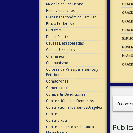
Medalla de San Benito
ORACI
Bienaventurados
ORACI
Bienestar Económico Familiar
ORACIO
Brazo Poderoso
ORACI
Budismo
Buena Suerte
SUPLIC
Causas Desesperadas
NOVEN
Causas Urgentes
HIMNO
Chamanes
Chamanismo
ORACI
Colores de Velas para Santos y
Peticiones
Comadronas
Comerciantes
Compartir Bendiciones
Conjuración a los Demonios
0 comen
Conjuración a los Santos Angeles
Conjuro
Conjuro Real
Public
Conjuro Secreto Real Contra
Magia Negra