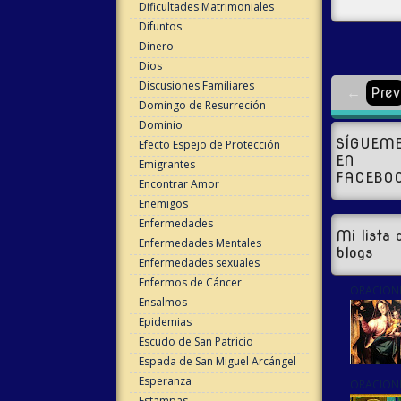
Dificultades Matrimoniales
Difuntos
Dinero
Dios
Discusiones Familiares
←
Prev
Domingo de Resurreción
Dominio
SÍGUEM
Efecto Espejo de Protección
EN
Emigrantes
FACEBO
Encontrar Amor
Enemigos
Enfermedades
Mi lista 
Enfermedades Mentales
blogs
Enfermedades sexuales
Enfermos de Cáncer
ORACIONE
Ensalmos
Epidemias
Escudo de San Patricio
Espada de San Miguel Arcángel
Esperanza
ORACIONE
Estampas