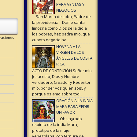
PARA VENTAS Y
NEGOCIOS
San Martín de Loba, Padre de
la providencia. Dame santa
limosna como Dios se la dio a
los pobres, haz padre mío, que
raciones
cuanto negocio ha...
NOVENA A LA
VIRGEN DE LOS
ÁNGELES DE COSTA
RICA
ACTO DE CONTRICIÓN Señor mío,
Jesucristo, Dios y Hombre
verdadero, Creador y Redentor
mío, por ser vos quien sois, y
porque os amo sobre tod...
ORACIÓN A LA INDIA
MARA PARA PEDIR
UN FAVOR
Oh sagrado
espíritu de la india Mara,
prototipo de la mujer
venezolana con ternura de