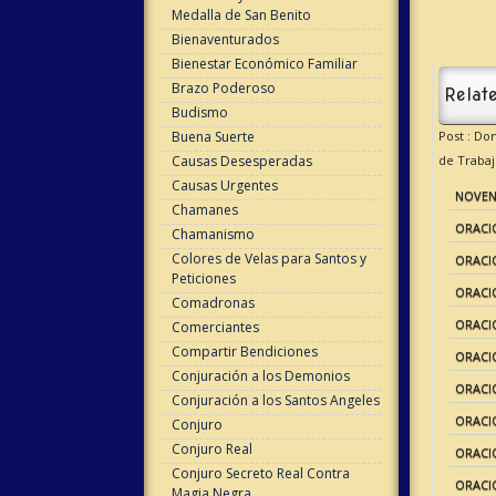
Medalla de San Benito
Bienaventurados
Bienestar Económico Familiar
Brazo Poderoso
Relate
Budismo
Buena Suerte
Post : Do
Causas Desesperadas
de Trabaj
Causas Urgentes
NOVENA
Chamanes
ORACI
Chamanismo
Colores de Velas para Santos y
ORACI
Peticiones
ORACI
Comadronas
ORACI
Comerciantes
Compartir Bendiciones
ORACI
Conjuración a los Demonios
ORACI
Conjuración a los Santos Angeles
ORACIO
Conjuro
Conjuro Real
ORACI
Conjuro Secreto Real Contra
ORACI
Magia Negra