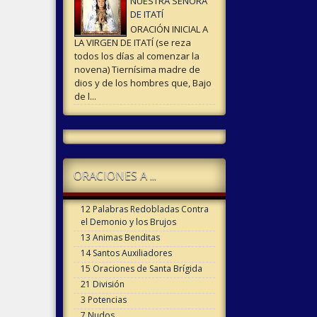
NUESTRA SEÑORA
DE ITATÍ
ORACIÓN INICIAL A
LA VIRGEN DE ITATÍ (se reza
todos los días al comenzar la
novena) Tiernísima madre de
dios y de los hombres que, Bajo
de l...
ORACIONES A ...
12 Palabras Redobladas Contra
el Demonio y los Brujos
13 Animas Benditas
14 Santos Auxiliadores
15 Oraciones de Santa Brígida
21 División
3 Potencias
7 Nudos