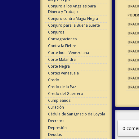
Conjuro a los Ángeles para
ORACI
Dinero y Trabajo
PODER
Conjuro contra Magia Negra
ORACI
Conjuro para la Buena Suerte
Conjuros
ORACI
Consagraciones
ORACI
Contra la Fiebre
ORACI
Corte India Venezolana
Corte Malandra
ORACI
Corte Negra
ORACI
Cortes Venezuela
ORACI
Credo
Credo de la Paz
ORACI
Credo del Guerrero
Cumpleaños
Curación
Cédula de San Ignacio de Loyola
Decretos
0 comen
Depresión
Deudas