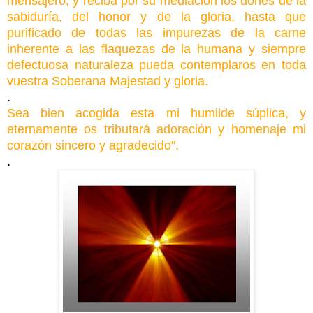
mensajero, y reciba por su mediación los dones de la
sabiduría, del honor y de la gloria, hasta que
purificado de todas las impurezas de la carne
inherente a las flaquezas de la humana y siempre
defectuosa naturaleza pueda contemplaros en toda
vuestra Soberana Majestad y gloria.
.
Sea bien acogida esta mi humilde súplica, y
eternamente os tributará adoración y homenaje mi
corazón sincero y agradecido".
.