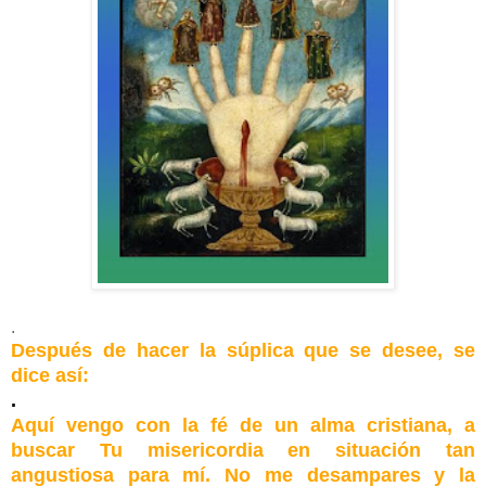
.
Después de hacer la súplica que se desee, se
dice así:
.
Aquí vengo con la fé de un alma cristiana, a
buscar Tu misericordia en situación tan
angustiosa para mí. No me desampares y la