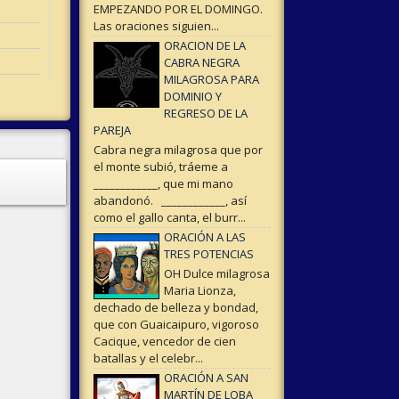
EMPEZANDO POR EL DOMINGO.
Las oraciones siguien...
ORACION DE LA
CABRA NEGRA
MILAGROSA PARA
DOMINIO Y
REGRESO DE LA
PAREJA
Cabra negra milagrosa que por
el monte subió, tráeme a
____________, que mi mano
abandonó. ____________, así
como el gallo canta, el burr...
ORACIÓN A LAS
TRES POTENCIAS
OH Dulce milagrosa
Maria Lionza,
dechado de belleza y bondad,
que con Guaicaipuro, vigoroso
Cacique, vencedor de cien
batallas y el celebr...
ORACIÓN A SAN
MARTÍN DE LOBA