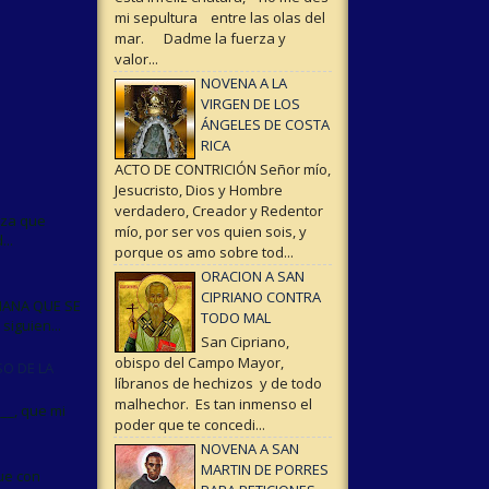
mi sepultura entre las olas del
mar. Dadme la fuerza y
valor...
NOVENA A LA
VIRGEN DE LOS
ÁNGELES DE COSTA
RICA
ACTO DE CONTRICIÓN Señor mío,
Jesucristo, Dios y Hombre
verdadero, Creador y Redentor
rza que
mío, por ser vos quien sois, y
..
porque os amo sobre tod...
ORACION A SAN
CIPRIANO CONTRA
MANA QUE SE
TODO MAL
iguien...
San Cipriano,
obispo del Campo Mayor,
O DE LA
líbranos de hechizos y de todo
malhechor. Es tan inmenso el
__, que mi
poder que te concedi...
NOVENA A SAN
MARTIN DE PORRES
ue con