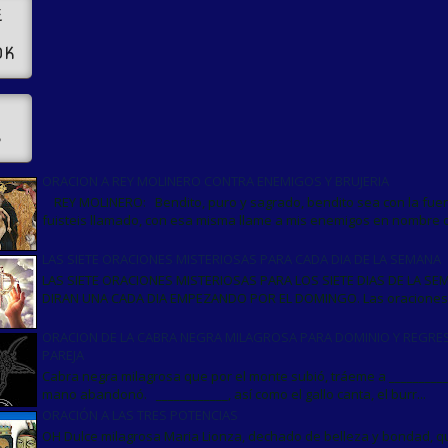
E
OK
s
ORACION A REY MOLINERO CONTRA ENEMIGOS Y BRUJERIA
REY MOLINERO: Bendito, puro y sagrado, bendito sea con la fue
fuisteis llamado, con esa misma llame a mis enemigos en nombre d.
LAS SIETE ORACIONES MISTERIOSAS PARA CADA DIA DE LA SEMANA
LAS SIETE ORACIONES MISTERIOSAS PARA LOS SIETE DIAS DE LA SE
DIRAN UNA CADA DIA EMPEZANDO POR EL DOMINGO. Las oraciones s
ORACION DE LA CABRA NEGRA MILAGROSA PARA DOMINIO Y REGRES
PAREJA
Cabra negra milagrosa que por el monte subió, tráeme a __________
mano abandonó. ____________, así como el gallo canta, el burr...
ORACIÓN A LAS TRES POTENCIAS
OH Dulce milagrosa Maria Lionza, dechado de belleza y bondad, q