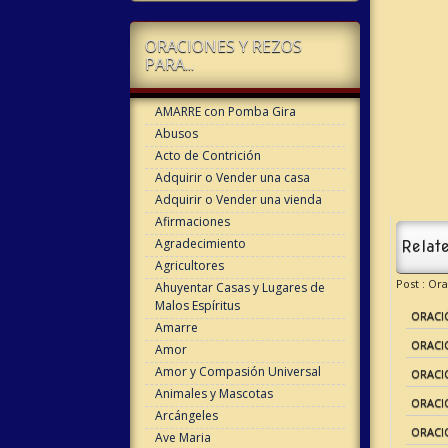
ORACIONES Y REZOS
PARA...
AMARRE con Pomba Gira
Abusos
Acto de Contrición
Adquirir o Vender una casa
Adquirir o Vender una vienda
Afirmaciones
Agradecimiento
Relate
Agricultores
Post : Or
Ahuyentar Casas y Lugares de
Malos Espíritus
ORACI
Amarre
ORACI
Amor
Amor y Compasión Universal
ORACI
Animales y Mascotas
ORACI
Arcángeles
ORACIO
Ave Maria