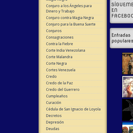
SÍGUEM
Conjuro a los Ángeles para
EN
Dinero y Trabajo
FACEBO
Conjuro contra Magia Negra
Conjuro para la Buena Suerte
Conjuros
Entradas
Consagraciones
populare
Contra la Fiebre
Corte India Venezolana
Corte Malandra
Corte Negra
Cortes Venezuela
Credo
Credo de la Paz
Credo del Guerrero
Cumpleaños
Curación
Cédula de San Ignacio de Loyola
Decretos
Depresión
Deudas