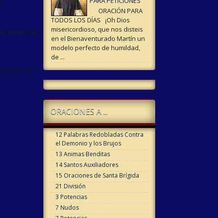
PARA PETICIONES
...
ORACIÓN PARA
TODOS LOS DÍAS ¡Oh Dios
misericordioso, que nos disteis
na como Dios
en el Bienaventurado Martín un
modelo perfecto de humildad,
de ...
ezolana con
ORACIONES A ...
12 Palabras Redobladas Contra
el Demonio y los Brujos
13 Animas Benditas
14 Santos Auxiliadores
15 Oraciones de Santa Brígida
21 División
3 Potencias
7 Nudos