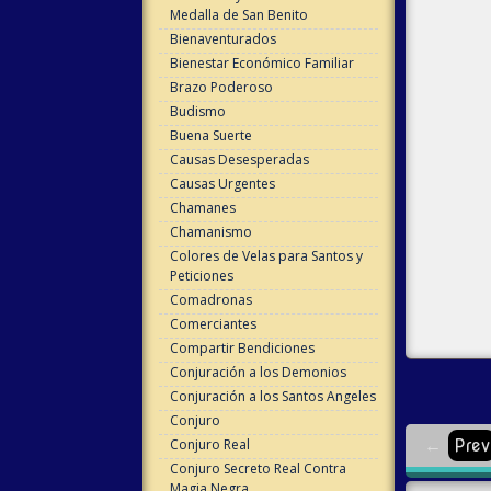
Medalla de San Benito
Bienaventurados
Bienestar Económico Familiar
Brazo Poderoso
Budismo
Buena Suerte
Causas Desesperadas
Causas Urgentes
Chamanes
Chamanismo
Colores de Velas para Santos y
Peticiones
Comadronas
Comerciantes
Compartir Bendiciones
Conjuración a los Demonios
Conjuración a los Santos Angeles
Conjuro
Conjuro Real
←
Prev
Conjuro Secreto Real Contra
Magia Negra