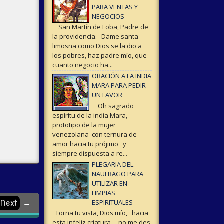
PARA VENTAS Y
NEGOCIOS
San Martín de Loba, Padre de
la providencia. Dame santa
limosna como Dios se la dio a
los pobres, haz padre mío, que
cuanto negocio ha...
ORACIÓN A LA INDIA
MARA PARA PEDIR
UN FAVOR
Oh sagrado
espíritu de la india Mara,
prototipo de la mujer
venezolana con ternura de
amor hacia tu prójimo y
siempre dispuesta a re...
PLEGARIA DEL
NAUFRAGO PARA
UTILIZAR EN
LIMPIAS
ESPIRITUALES
Next
→
Torna tu vista, Dios mío, hacia
esta infeliz criatura, no me des