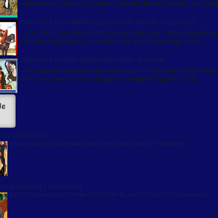
Guaicaipuro, vigoroso Cacique, vencedor de cien batallas y el celebr
ORACIÓN A SAN MARTÍN DE LOBA PARA VENTAS Y NEGOCIOS
San Martín de Loba, Padre de la providencia. Dame santa limos
se la dio a los pobres, haz padre mío, que cuanto negocio ha...
ORACIÓN A LA INDIA MARA PARA PEDIR UN FAVOR
Oh sagrado espíritu de la india Mara, prototipo de la mujer ven
ternura de amor hacia tu prójimo y siempre dispuesta a re...
de
S A LOS SANTOS
ORACION A LA VIRGEN MARIA PARA PEDIR APROBAR LOS EXAMENES
S MILAGROSAS Y PODEROSAS
SANTA ELENA ORACION PARA RECUPERAR EL AMOR DE LA PERSONA AMADA