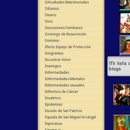
Dificultades Matrimoniales
Difuntos
Dinero
Dios
Discusiones Familiares
Domingo de Resurreción
Dominio
Efecto Espejo de Protección
Emigrantes
Encontrar Amor
Mi lista 
Enemigos
blogs
Enfermedades
Enfermedades Mentales
ORACIONE
Enfermedades sexuales
Enfermos de Cáncer
Ensalmos
Epidemias
Escudo de San Patricio
ORACIONE
Espada de San Miguel Arcángel
Esperanza
Estampas