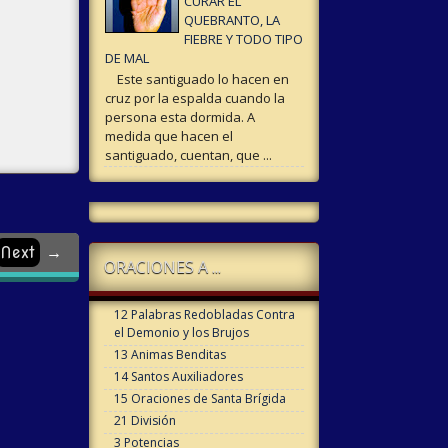
CURAR EL
QUEBRANTO, LA
FIEBRE Y TODO TIPO
DE MAL
Este santiguado lo hacen en
cruz por la espalda cuando la
persona esta dormida. A
medida que hacen el
santiguado, cuentan, que ...
Next
→
ORACIONES A ...
12 Palabras Redobladas Contra
el Demonio y los Brujos
13 Animas Benditas
14 Santos Auxiliadores
15 Oraciones de Santa Brígida
21 División
3 Potencias