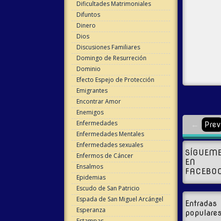
Dificultades Matrimoniales
Difuntos
Dinero
Dios
Discusiones Familiares
Domingo de Resurreción
Dominio
Efecto Espejo de Protección
Emigrantes
Encontrar Amor
Enemigos
Enfermedades
←
Prev
Enfermedades Mentales
Enfermedades sexuales
SÍGUEM
Enfermos de Cáncer
EN
Ensalmos
FACEBO
Epidemias
Escudo de San Patricio
Espada de San Miguel Arcángel
Entradas
Esperanza
populare
Estampas