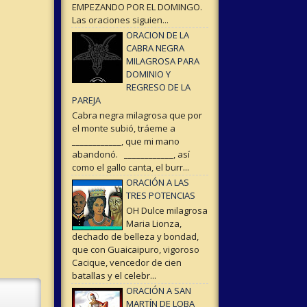
EMPEZANDO POR EL DOMINGO.
Las oraciones siguien...
ORACION DE LA
CABRA NEGRA
MILAGROSA PARA
DOMINIO Y
REGRESO DE LA
PAREJA
Cabra negra milagrosa que por
el monte subió, tráeme a
____________, que mi mano
abandonó. ____________, así
como el gallo canta, el burr...
ORACIÓN A LAS
TRES POTENCIAS
OH Dulce milagrosa
Maria Lionza,
dechado de belleza y bondad,
que con Guaicaipuro, vigoroso
Cacique, vencedor de cien
batallas y el celebr...
ORACIÓN A SAN
MARTÍN DE LOBA