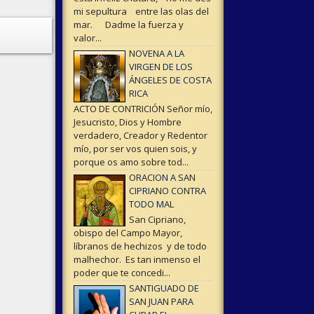
mi sepultura entre las olas del
mar. Dadme la fuerza y
valor...
NOVENA A LA
VIRGEN DE LOS
ÁNGELES DE COSTA
RICA
ACTO DE CONTRICIÓN Señor mío,
Jesucristo, Dios y Hombre
verdadero, Creador y Redentor
mío, por ser vos quien sois, y
porque os amo sobre tod...
ORACION A SAN
CIPRIANO CONTRA
TODO MAL
San Cipriano,
obispo del Campo Mayor,
líbranos de hechizos y de todo
malhechor. Es tan inmenso el
poder que te concedi...
SANTIGUADO DE
SAN JUAN PARA