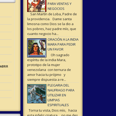
PARA VENTAS Y
NEGOCIOS
San Martín de Loba, Padre de
la providencia. Dame santa
limosna como Dios se la dio a
los pobres, haz padre mío, que
cuanto negocio ha...
ORACIÓN A LA INDIA
MARA PARA PEDIR
UN FAVOR
Oh sagrado
espíritu de la india Mara,
prototipo de la mujer
ABRIR
venezolana con ternura de
amor hacia tu prójimo y
siempre dispuesta a re...
PLEGARIA DEL
NAUFRAGO PARA
UTILIZAR EN
LIMPIAS
ESPIRITUALES
Torna tu vista, Dios mío, hacia
esta infeliz criatura, no me des