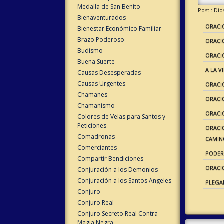
Medalla de San Benito
Post : Dio
Bienaventurados
ORACIÓ
Bienestar Económico Familiar
Brazo Poderoso
ORACI
Budismo
ORACIÓ
Buena Suerte
A LA V
Causas Desesperadas
Causas Urgentes
ORACIÓ
Chamanes
ORACIÓ
Chamanismo
ORACI
Colores de Velas para Santos y
Peticiones
ORACIO
Comadronas
CAMIN
Comerciantes
PODER
Compartir Bendiciones
ORACI
Conjuración a los Demonios
Conjuración a los Santos Angeles
PLEGAR
Conjuro
Conjuro Real
Conjuro Secreto Real Contra
Magia Negra