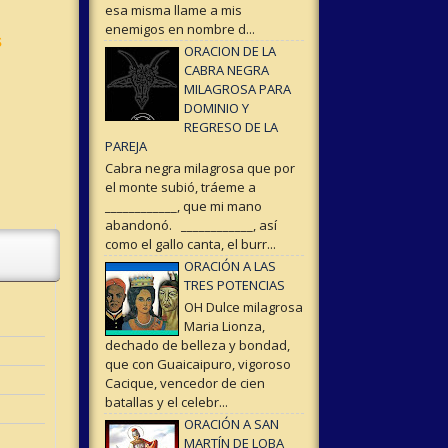
esa misma llame a mis
enemigos en nombre d...
s
ORACION DE LA
CABRA NEGRA
MILAGROSA PARA
DOMINIO Y
REGRESO DE LA
PAREJA
Cabra negra milagrosa que por
el monte subió, tráeme a
____________, que mi mano
abandonó. ____________, así
como el gallo canta, el burr...
ORACIÓN A LAS
TRES POTENCIAS
OH Dulce milagrosa
Maria Lionza,
dechado de belleza y bondad,
que con Guaicaipuro, vigoroso
Cacique, vencedor de cien
batallas y el celebr...
ORACIÓN A SAN
MARTÍN DE LOBA