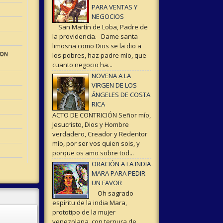
PARA VENTAS Y
NEGOCIOS
San Martín de Loba, Padre de
la providencia. Dame santa
limosna como Dios se la dio a
ION
los pobres, haz padre mío, que
cuanto negocio ha...
NOVENA A LA
VIRGEN DE LOS
ÁNGELES DE COSTA
RICA
ACTO DE CONTRICIÓN Señor mío,
Jesucristo, Dios y Hombre
verdadero, Creador y Redentor
mío, por ser vos quien sois, y
porque os amo sobre tod...
ORACIÓN A LA INDIA
MARA PARA PEDIR
UN FAVOR
Oh sagrado
espíritu de la india Mara,
prototipo de la mujer
venezolana con ternura de