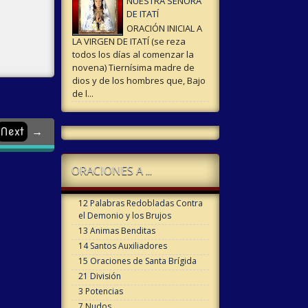
NUESTRA SEÑORA
DE ITATÍ
ORACIÓN INICIAL A
LA VIRGEN DE ITATÍ (se reza
todos los días al comenzar la
novena) Tiernísima madre de
dios y de los hombres que, Bajo
de l...
Next
→
ORACIONES A ...
12 Palabras Redobladas Contra
el Demonio y los Brujos
13 Animas Benditas
14 Santos Auxiliadores
15 Oraciones de Santa Brígida
21 División
3 Potencias
7 Nudos