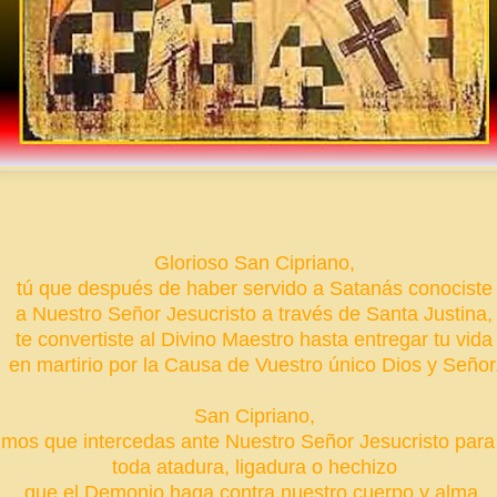
Glorioso San Cipriano,
tú que después de haber servido a Satanás
conociste
a Nuestro Señor Jesucristo a través de Santa Justina,
te convertiste al Divino Maestro hasta entregar tu vida
en martirio por la Causa de Vuestro único Dios y Señor
San Cipriano,
imos que intercedas ante Nuestro Señor Jesucristo para 
toda atadura, ligadura o hechizo
que el Demonio haga contra nuestro cuerpo y alma.