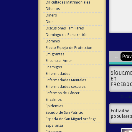
Dificultades Matrimoniales
Difuntos
Dinero
Dios
Discusiones Familiares
Domingo de Resurreción
Dominio
Efecto Espejo de Protección
Emigrantes
←
Prev
Encontrar Amor
Enemigos
SÍGUEM
Enfermedades
EN
Enfermedades Mentales
FACEBO
Enfermedades sexuales
Enfermos de Cáncer
Oracio
Ensalmos
Epidemias
Entradas
Escudo de San Patricio
populare
Espada de San Miguel Arcángel
Esperanza
Estampas