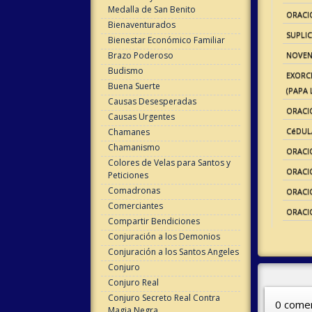
Medalla de San Benito
ORACI
Bienaventurados
SUPLIC
Bienestar Económico Familiar
Brazo Poderoso
NOVEN
Budismo
EXORC
Buena Suerte
(PAPA L
Causas Desesperadas
ORACI
Causas Urgentes
CéDUL
Chamanes
Chamanismo
ORACIO
Colores de Velas para Santos y
ORACI
Peticiones
Comadronas
ORACIÓ
Comerciantes
ORACI
Compartir Bendiciones
Conjuración a los Demonios
Conjuración a los Santos Angeles
Conjuro
Conjuro Real
Conjuro Secreto Real Contra
0 comen
Magia Negra