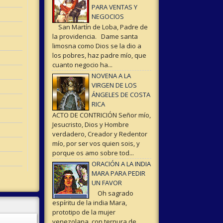
PARA VENTAS Y
NEGOCIOS
San Martín de Loba, Padre de
la providencia. Dame santa
limosna como Dios se la dio a
los pobres, haz padre mío, que
cuanto negocio ha...
NOVENA A LA
VIRGEN DE LOS
ÁNGELES DE COSTA
RICA
ACTO DE CONTRICIÓN Señor mío,
Jesucristo, Dios y Hombre
verdadero, Creador y Redentor
mío, por ser vos quien sois, y
porque os amo sobre tod...
ORACIÓN A LA INDIA
MARA PARA PEDIR
UN FAVOR
Oh sagrado
espíritu de la india Mara,
prototipo de la mujer
venezolana con ternura de