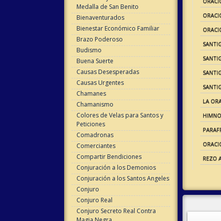
ORACI
Medalla de San Benito
ORACI
Bienaventurados
Bienestar Económico Familiar
ORACI
Brazo Poderoso
SANTI
Budismo
SANTIG
Buena Suerte
Causas Desesperadas
SANTI
Causas Urgentes
SANTI
Chamanes
LA OR
Chamanismo
Colores de Velas para Santos y
HIMNO
Peticiones
PARAF
Comadronas
ORACI
Comerciantes
Compartir Bendiciones
REZO 
Conjuración a los Demonios
Conjuración a los Santos Angeles
Conjuro
Conjuro Real
Conjuro Secreto Real Contra
Magia Negra