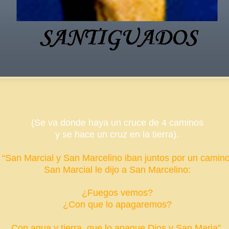
(Se va donde haya un cruce de 4 caminos
y se hace un cruz en la tierra).
“San Marcial y San Marcelino iban juntos por un camino
San Marcial le dijo a San Marcelino:
¿Fuegos vemos?
¿Con que lo apagaremos?
Con agua y tierra, que lo apague Dios y San Maria”.