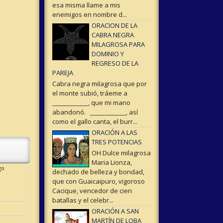
esa misma llame a mis
enemigos en nombre d...
ORACION DE LA
CABRA NEGRA
MILAGROSA PARA
DOMINIO Y
REGRESO DE LA
PAREJA
Cabra negra milagrosa que por
el monte subió, tráeme a
____________, que mi mano
abandonó. ____________, así
como el gallo canta, el burr...
ORACIÓN A LAS
TRES POTENCIAS
OH Dulce milagrosa
Maria Lionza,
go
dechado de belleza y bondad,
que con Guaicaipuro, vigoroso
Cacique, vencedor de cien
batallas y el celebr...
ORACIÓN A SAN
MARTÍN DE LOBA