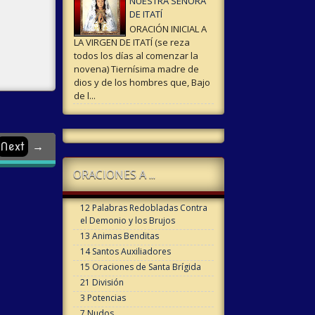
NUESTRA SEÑORA
DE ITATÍ
ORACIÓN INICIAL A
LA VIRGEN DE ITATÍ (se reza
todos los días al comenzar la
novena) Tiernísima madre de
dios y de los hombres que, Bajo
de l...
Next
→
ORACIONES A ...
12 Palabras Redobladas Contra
el Demonio y los Brujos
13 Animas Benditas
14 Santos Auxiliadores
15 Oraciones de Santa Brígida
21 División
3 Potencias
7 Nudos