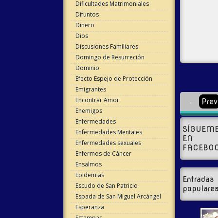
Dificultades Matrimoniales
Difuntos
Dinero
Dios
Discusiones Familiares
Domingo de Resurreción
Dominio
Efecto Espejo de Protección
Emigrantes
Encontrar Amor
←
Prev
Enemigos
Enfermedades
SÍGUEM
Enfermedades Mentales
EN
Enfermedades sexuales
FACEBO
Enfermos de Cáncer
Ensalmos
Epidemias
Entradas
Escudo de San Patricio
populare
Espada de San Miguel Arcángel
Esperanza
Estampas