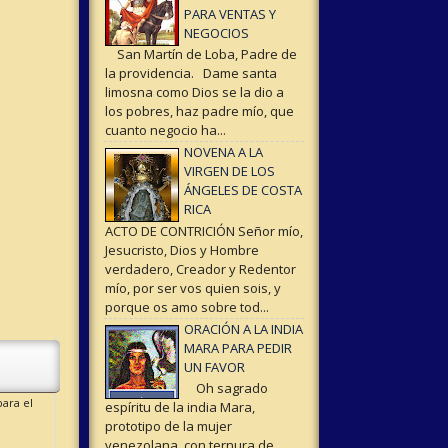
PARA VENTAS Y
NEGOCIOS
San Martín de Loba, Padre de
la providencia. Dame santa
limosna como Dios se la dio a
los pobres, haz padre mío, que
cuanto negocio ha...
NOVENA A LA
VIRGEN DE LOS
ÁNGELES DE COSTA
RICA
ACTO DE CONTRICIÓN Señor mío,
Jesucristo, Dios y Hombre
verdadero, Creador y Redentor
mío, por ser vos quien sois, y
porque os amo sobre tod...
ORACIÓN A LA INDIA
MARA PARA PEDIR
UN FAVOR
Oh sagrado
ara el
espíritu de la india Mara,
prototipo de la mujer
venezolana con ternura de