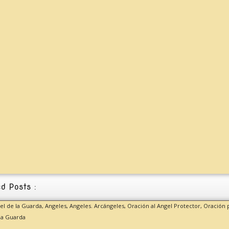
d Posts :
gel de la Guarda,
Angeles,
Angeles. Arcángeles,
Oración al Angel Protector,
Oración p
la Guarda