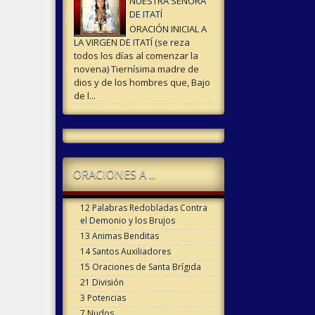
NUESTRA SEÑORA
DE ITATÍ
ORACIÓN INICIAL A
LA VIRGEN DE ITATÍ (se reza
todos los días al comenzar la
novena) Tiernísima madre de
dios y de los hombres que, Bajo
de l...
ORACIONES A ...
12 Palabras Redobladas Contra
el Demonio y los Brujos
13 Animas Benditas
14 Santos Auxiliadores
15 Oraciones de Santa Brígida
21 División
3 Potencias
7 Nudos