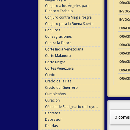
ORACI
Conjuro a los Ángeles para
Dinero y Trabajo
INVOC
Conjuro contra Magia Negra
INVOC
Conjuro para la Buena Suerte
ORACI
Conjuros
Consagraciones
ORACIO
Contra la Fiebre
ORACI
Corte India Venezolana
ORACI
Corte Malandra
ORACI
Corte Negra
Cortes Venezuela
ORACI
Credo
ORACIO
Credo de la Paz
Credo del Guerrero
Cumpleaños
Curación
Cédula de San Ignacio de Loyola
Decretos
0 comen
Depresión
Deudas