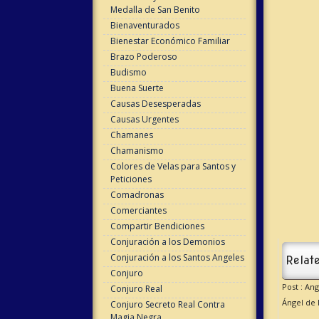
Medalla de San Benito
Bienaventurados
Bienestar Económico Familiar
Brazo Poderoso
Budismo
Buena Suerte
Causas Desesperadas
Causas Urgentes
Chamanes
Chamanismo
Colores de Velas para Santos y
Peticiones
Comadronas
Comerciantes
Compartir Bendiciones
Conjuración a los Demonios
Conjuración a los Santos Angeles
Relate
Conjuro
Post : An
Conjuro Real
Ángel de 
Conjuro Secreto Real Contra
Magia Negra