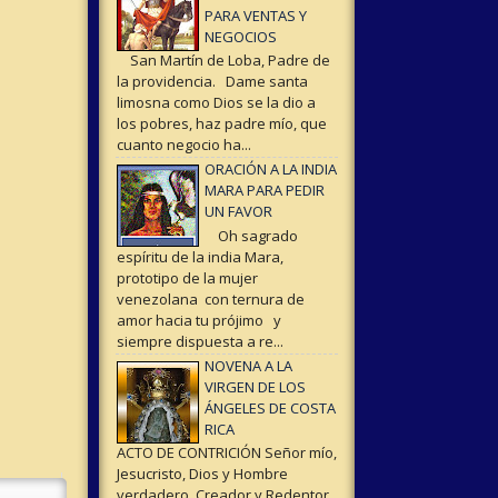
PARA VENTAS Y
NEGOCIOS
San Martín de Loba, Padre de
la providencia. Dame santa
limosna como Dios se la dio a
los pobres, haz padre mío, que
cuanto negocio ha...
ORACIÓN A LA INDIA
MARA PARA PEDIR
UN FAVOR
Oh sagrado
espíritu de la india Mara,
prototipo de la mujer
venezolana con ternura de
amor hacia tu prójimo y
siempre dispuesta a re...
NOVENA A LA
VIRGEN DE LOS
ÁNGELES DE COSTA
RICA
ACTO DE CONTRICIÓN Señor mío,
Jesucristo, Dios y Hombre
verdadero, Creador y Redentor