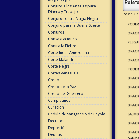
Relate
Conjuro a los Ángeles para
Dinero y Trabajo
Post : Dio
Conjuro contra Magia Negra
PODER
Conjuro para la Buena Suerte
Conjuros
ORACI
Consagraciones
PLEGAR
Contra la Fiebre
ORACIÓ
Corte India Venezolana
Corte Malandra
ORACIÓ
Corte Negra
PODER
Cortes Venezuela
ORACI
Credo
Credo de la Paz
ORACI
Credo del Guerrero
ORACI
Cumpleaños
ORACI
Curación
Cédula de San Ignacio de Loyola
SALMO 
Decretos
ORACI
Depresión
ORACIO
Deudas
DAÑO