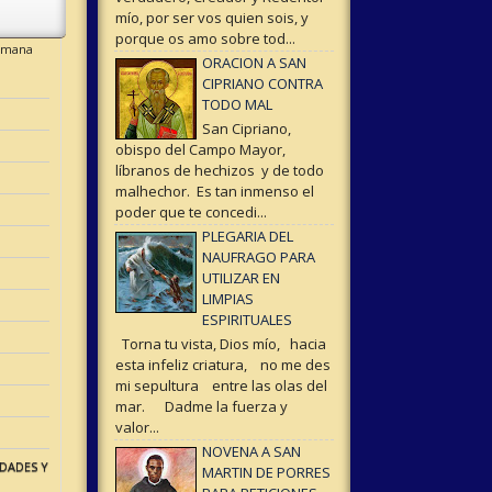
mío, por ser vos quien sois, y
porque os amo sobre tod...
semana
ORACION A SAN
CIPRIANO CONTRA
TODO MAL
San Cipriano,
obispo del Campo Mayor,
líbranos de hechizos y de todo
malhechor. Es tan inmenso el
poder que te concedi...
PLEGARIA DEL
NAUFRAGO PARA
UTILIZAR EN
LIMPIAS
ESPIRITUALES
Torna tu vista, Dios mío, hacia
esta infeliz criatura, no me des
mi sepultura entre las olas del
mar. Dadme la fuerza y
valor...
NOVENA A SAN
DADES Y
MARTIN DE PORRES