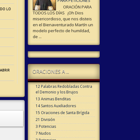
PARA PETICIONES
ORACIÓN PARA
ODO LO
TODOS LOS DÍAS ¡Oh Dios
misericordioso, que nos disteis
en el Bienaventurado Martín un
modelo perfecto de humildad,
de ...
ABRIR
ORACIONES A ...
12 Palabras Redobladas Contra
el Demonio y los Brujos
13 Animas Benditas
14 Santos Auxiliadores
15 Oraciones de Santa Brígida
21 División
3 Potencias
7 Nudos