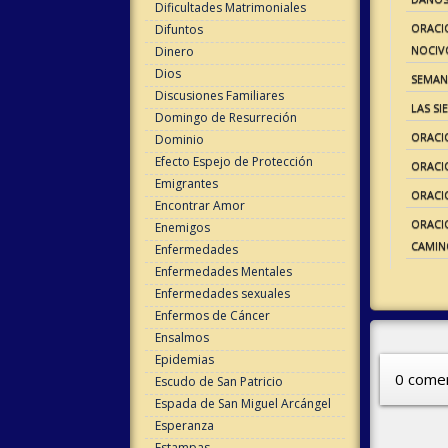
Dificultades Matrimoniales
ORACI
Difuntos
NOCIVO
Dinero
Dios
SEMAN
Discusiones Familiares
LAS SI
Domingo de Resurreción
ORACI
Dominio
Efecto Espejo de Protección
ORACI
Emigrantes
ORACI
Encontrar Amor
ORACIO
Enemigos
CAMIN
Enfermedades
Enfermedades Mentales
Enfermedades sexuales
Enfermos de Cáncer
Ensalmos
Epidemias
0 comen
Escudo de San Patricio
Espada de San Miguel Arcángel
Esperanza
Estampas