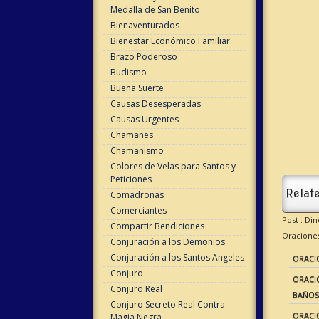
Medalla de San Benito
Bienaventurados
Bienestar Económico Familiar
Brazo Poderoso
Budismo
Buena Suerte
Causas Desesperadas
Causas Urgentes
Chamanes
Chamanismo
Colores de Velas para Santos y
Peticiones
Relate
Comadronas
Comerciantes
Post : Di
Compartir Bendiciones
Oraciones
Conjuración a los Demonios
Conjuración a los Santos Angeles
ORACI
Conjuro
ORACI
Conjuro Real
BAÑOS
Conjuro Secreto Real Contra
ORACIÓ
Magia Negra