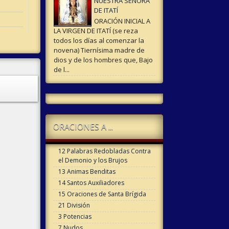
NUESTRA SEÑORA
DE ITATÍ
ORACIÓN INICIAL A
LA VIRGEN DE ITATÍ (se reza
todos los días al comenzar la
novena) Tiernísima madre de
dios y de los hombres que, Bajo
de l...
ORACIONES A ...
12 Palabras Redobladas Contra
el Demonio y los Brujos
13 Animas Benditas
14 Santos Auxiliadores
15 Oraciones de Santa Brígida
21 División
3 Potencias
7 Nudos