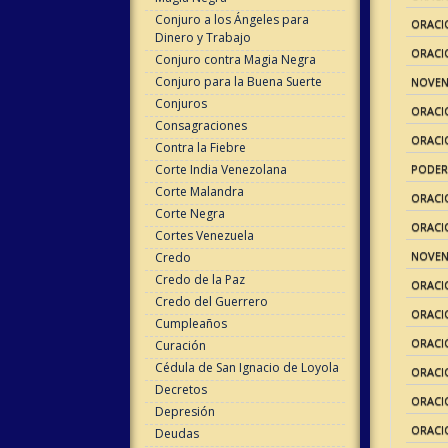
Conjuro a los Ángeles para
ORACI
Dinero y Trabajo
ORACIO
Conjuro contra Magia Negra
Conjuro para la Buena Suerte
NOVEN
Conjuros
ORACI
Consagraciones
ORACI
Contra la Fiebre
Corte India Venezolana
PODER
Corte Malandra
ORACI
Corte Negra
ORACI
Cortes Venezuela
NOVEN
Credo
Credo de la Paz
ORACI
Credo del Guerrero
ORACI
Cumpleaños
ORACI
Curación
Cédula de San Ignacio de Loyola
ORACI
Decretos
ORACI
Depresión
ORACI
Deudas