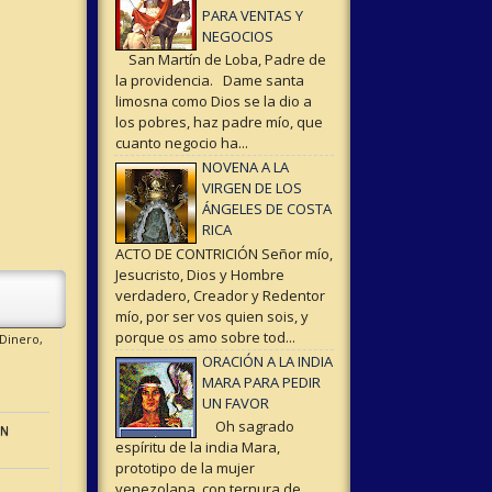
PARA VENTAS Y
NEGOCIOS
San Martín de Loba, Padre de
la providencia. Dame santa
limosna como Dios se la dio a
los pobres, haz padre mío, que
cuanto negocio ha...
NOVENA A LA
VIRGEN DE LOS
ÁNGELES DE COSTA
RICA
ACTO DE CONTRICIÓN Señor mío,
Jesucristo, Dios y Hombre
verdadero, Creador y Redentor
mío, por ser vos quien sois, y
porque os amo sobre tod...
Dinero,
ORACIÓN A LA INDIA
MARA PARA PEDIR
UN FAVOR
Oh sagrado
EN
espíritu de la india Mara,
prototipo de la mujer
venezolana con ternura de