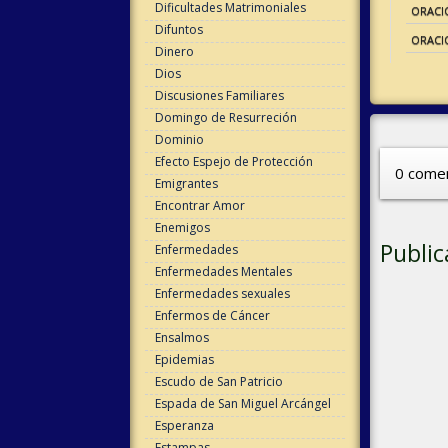
Dificultades Matrimoniales
ORACI
Difuntos
ORACI
Dinero
Dios
Discusiones Familiares
Domingo de Resurreción
Dominio
Efecto Espejo de Protección
0 comen
Emigrantes
Encontrar Amor
Enemigos
Public
Enfermedades
Enfermedades Mentales
Enfermedades sexuales
Enfermos de Cáncer
Ensalmos
Epidemias
Escudo de San Patricio
Espada de San Miguel Arcángel
Esperanza
Estampas