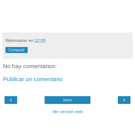
Si no lo encuentras, puedes poner uno blanco.
Webmaster
en
12:09
Compartir
No hay comentarios:
Publicar un comentario
‹
›
Inicio
Ver versión web