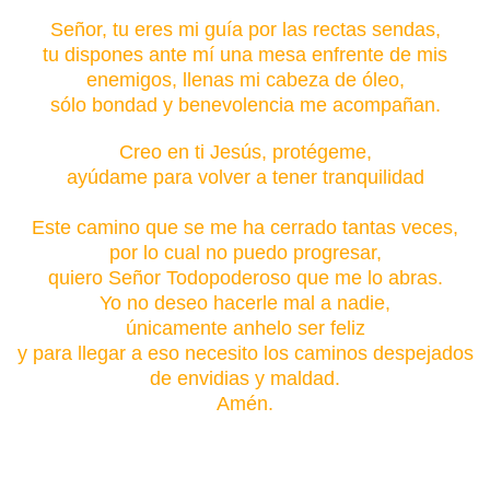
Señor, tu eres mi guía por las rectas sendas,
tu dispones ante mí una mesa enfrente de mis
enemigos, llenas mi cabeza de óleo,
sólo bondad y benevolencia me acompañan.
Creo en ti Jesús, protégeme,
ayúdame para volver a tener tranquilidad
Este camino que se me ha cerrado tantas veces,
por lo cual no puedo progresar,
quiero Señor Todopoderoso que
me lo abras.
Yo no deseo hacerle mal a nadie,
únicamente anhelo ser feliz
y para llegar a eso necesito los caminos despejados
de envidias y maldad.
Amén.
Si se quiere poner un velón abre caminos, es de 4
colores:
rojo, verde, azul y amarillo.