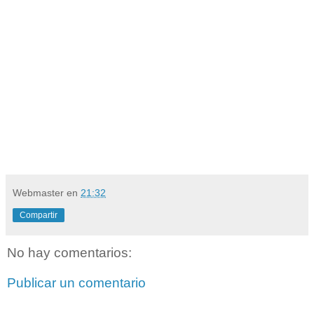
situacion,
y estás llorando, coje tus lagrimas y se las
untas a una vela blanca en forma de espiral, las
comunmente utilizadas para los candeladros y se la
enciendes a Maria Magdalena y al Sagrado Corazón
de Jesús y rezas esta oración, 3 Padre nuestro, 3
Ave Maria y 3 credos y pide con fe, abre tu corazón y
verás la respuesta.
Webmaster
en
21:32
Compartir
No hay comentarios:
Publicar un comentario